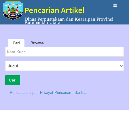
Pencarian Artikel
Dinas Perpustakaan dan Kearsipan Provinsi
Kalimantan Utara
Cari
Browse
Pencarian lanjut
-
Riwayat Pencarian
-
Bantuan