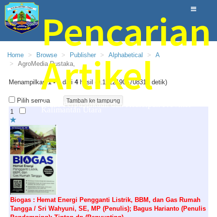
Pencarian
Artikel
Home
Browse
Publisher
Alphabetical
A
AgroMedia Pustaka,
Menampilkan
1 - 4
dari
4
hasil (0.15221905708313 detik)
Pilih semua
Dinas Perpustakaan dan Kearsipan Provinsi
Kalimantan Utara
1
Biogas : Hemat Energi Pengganti Listrik, BBM, dan Gas Rumah
Tangga / Sri Wahyuni, SE, MP (Penulis); Bagus Harianto (Penulis