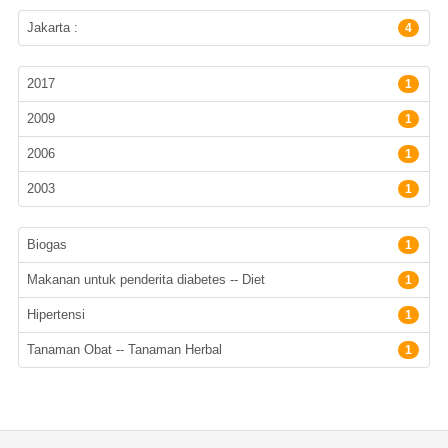
Lokasi Terbit
Jakarta :
4
Tahun terbit
2017
1
2009
1
2006
1
2003
1
Subyek
Biogas
1
Makanan untuk penderita diabetes -- Diet
1
Hipertensi
1
Tanaman Obat -- Tanaman Herbal
1