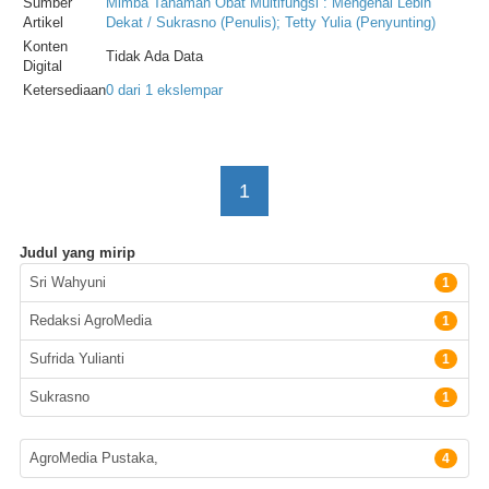
Sumber
Mimba Tanaman Obat Multifungsi : Mengenal Lebih
Artikel
Dekat / Sukrasno (Penulis); Tetty Yulia (Penyunting)
Konten
Tidak Ada Data
Digital
Ketersediaan
0 dari 1 ekslempar
1
Judul yang mirip
Pengarang
Sri Wahyuni
1
Redaksi AgroMedia
1
Sufrida Yulianti
1
Sukrasno
1
Penerbit
AgroMedia Pustaka,
4