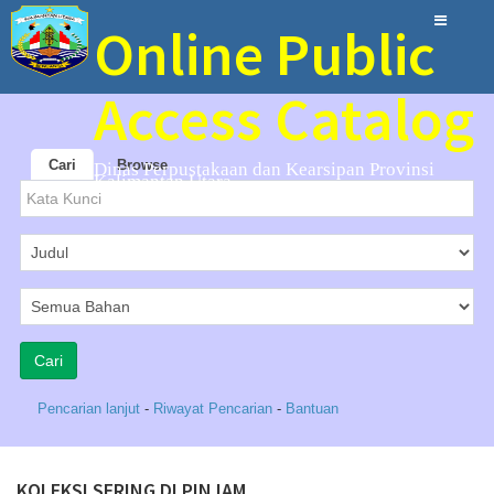
Online Public
Access Catalog
Cari
Browse
Dinas Perpustakaan dan Kearsipan Provinsi
Kalimantan Utara
Pencarian lanjut
-
Riwayat Pencarian
-
Bantuan
KOLEKSI SERING DI PINJAM