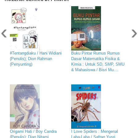
‹
›
#Tentangdiaku / Hani Widiani
Buku Pintar Rumus Rumus
(Penulis); Dion Rahman
Dasar Matematika Fisika &
(Penyunting)
Kimia : Untuk SD, SMP, SMU
& Mahasiswa / Bisri Mu....
Origami Hati / Boy Candra
I Love Spiders : Mengenal
(Penulis); Dian Nitami
Laba-Laba / Safran Yusri