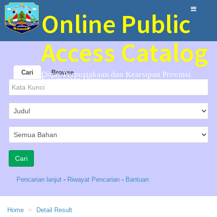
Online Public
Access Catalog
Cari
Browse
Dinas Perpustakaan dan Kearsipan Provinsi
Kalimantan Utara
Pencarian lanjut
-
Riwayat Pencarian
-
Bantuan
Home
Detail Result