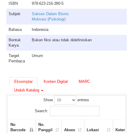
ISBN
978-623-216-380-5
Subjek
Sukses Dalam Bisnis
Motivasi (Psikologi)
Bahasa
Indonesia
Bentuk
Bukan fiksi atau tidak didefinisikan
Karya
Target
Umum
Pembaca
Eksemplar
Konten Digital
MARC
Unduh Katalog
Show
entries
Search:
No
No.
Barcode
Panggil
Akses
Lokasi
Ketersed