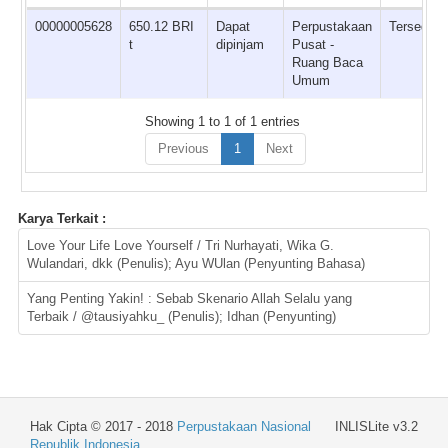
00000005628
650.12 BRI
Dapat
Perpustakaan
Tersedia
t
dipinjam
Pusat -
Ruang Baca
Umum
Showing 1 to 1 of 1 entries
Previous
1
Next
Karya Terkait :
Love Your Life Love Yourself / Tri Nurhayati, Wika G.
Wulandari, dkk (Penulis); Ayu WUlan (Penyunting Bahasa)
Yang Penting Yakin! : Sebab Skenario Allah Selalu yang
Terbaik / @tausiyahku_ (Penulis); Idhan (Penyunting)
Hak Cipta © 2017 - 2018
Perpustakaan Nasional
INLISLite v3.2
Republik Indonesia