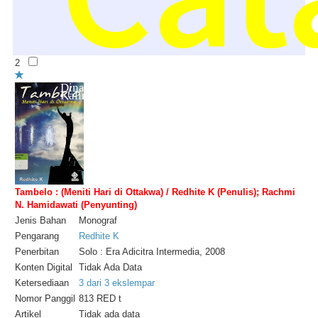
2
Dinas Perpustakaan dan Kearsipan Provinsi
Kalimantan Utara
Tambelo : (Meniti Hari di Ottakwa) / Redhite K (Penulis); Rachmi
N. Hamidawati (Penyunting)
Jenis Bahan
Monograf
Pengarang
Redhite K
Penerbitan
Solo : Era Adicitra Intermedia, 2008
Konten Digital
Tidak Ada Data
Ketersediaan
3 dari 3 ekslempar
Nomor Panggil
813 RED t
Artikel
Tidak ada data