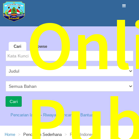
Onl
Cari
Browse
Pub
Pencarian lanjut
-
Riwayat Pencarian
-
Bantuan
Home
Pencarian Sederhana
Fiksi Indonesia