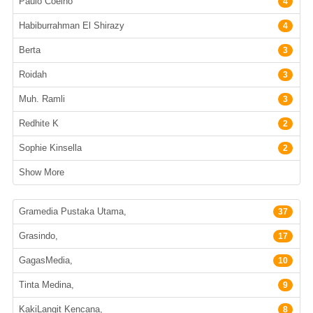
Paulo Coelho
4
Habiburrahman El Shirazy
4
Berta
3
Roidah
3
Muh. Ramli
3
Redhite K
2
Sophie Kinsella
2
Show More
Penerbit
Gramedia Pustaka Utama,
37
Grasindo,
17
GagasMedia,
10
Tinta Medina,
9
KakiLangit Kencana,
8