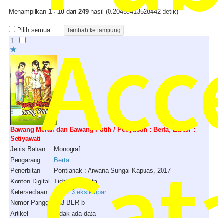
Menampilkan
1 - 10
dari
249
hasil (0.20459413528442 detik)
Acc
Pilih semua
1
Bawang Merah dan Bawang Putih / Penyusun : Berta; Editor :
Setiyawati
Cat
Jenis Bahan
Monograf
Pengarang
Berta
Penerbitan
Pontianak : Arwana Sungai Kapuas, 2017
Konten Digital
Tidak Ada Data
Ketersediaan
3 dari 3 ekslempar
Nomor Panggil
813 BER b
Artikel
Tidak ada data