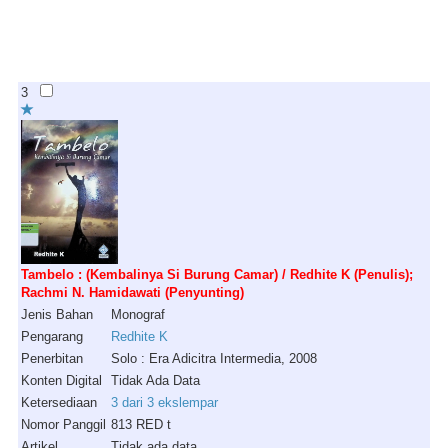
3
Tambelo : (Kembalinya Si Burung Camar) / Redhite K (Penulis);
Rachmi N. Hamidawati (Penyunting)
Jenis Bahan
Monograf
Pengarang
Redhite K
Penerbitan
Solo : Era Adicitra Intermedia, 2008
Konten Digital
Tidak Ada Data
Ketersediaan
3 dari 3 ekslempar
Nomor Panggil
813 RED t
Artikel
Tidak ada data